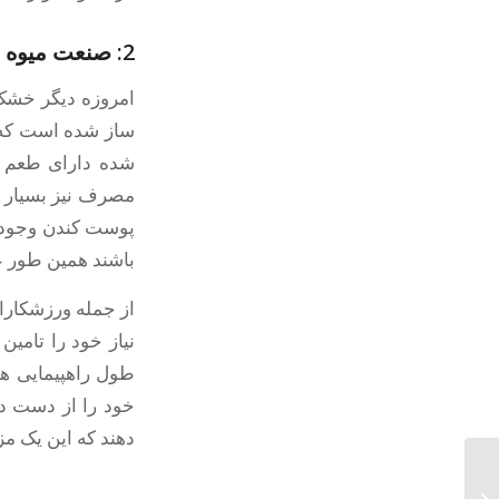
2: صنعت میوه خشک عصر جدید
امروزه دیگر خشک 
ساز شده است که ب
شده دارای طعم بس
مصرف نیز بسیار س
پوست کندن وجود 
باشند همین طور عل
از جمله ورزشکاران
نیاز خود را تامی
طول راهپیمایی ها
خود را از دست دا
دهند که این یک م
خرید دستگاه میوه خشک کن در تهران