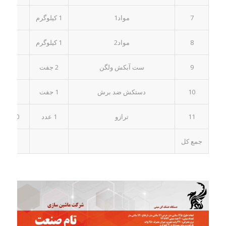
7
مواد1
1 کیلوگرم
55.000
8
مواد2
1 کیلوگرم
50.000
9
ست آبکش ولگن
2 جفت
35.000
10
دستکش ضد برش
1 جفت
27.000
11
ترازو
1 عدد
80.000
جمع کل