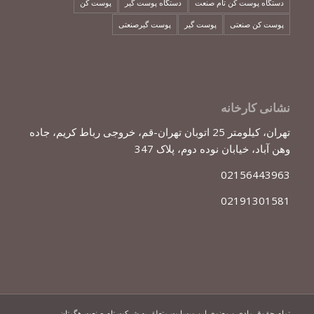
دستگاه پوست کن تام صنعت
دستگاه پوست گیر
پوست کن
پوست کن صنعتی
پوست گیر
پوست گیرصنعتی
نشانی کارخانه
تهران، کیلومتر 25 اتوبان تهران-قم، خروجی رباط کریم، جاده
وهن آباد، خیابان نوده دوم، پلاک 347
02156443963
02191301581
تمام حقوق مادی و معنوی این وبسایت متعلق به شرکت تام صنعت هگمتان