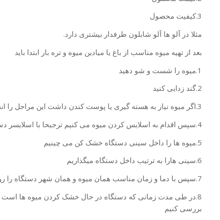
3.کیفیت محصول
مثلا در آلو ها آلو شابلون طرفدار بیشتری دارد.
بعد از تهیه میوه مناسب از باغ یا میادین میوه و تره بار ابتدا باید
1.میوه را شست و شو دهید
2.گند زدایی کنید
3.اگر میوه نیاز به هسته گیری یا پوست کندن داشت این مراحل را انجام می دهیم
4.سپس اقدام به اسلایس کردن میوه می کنیم ترجیحا با اسلایسر دستی
5.میوه ها را داخل سینی دستگاه خشک کن می چینیم
6.سینی هارا به ترتیب داخل دستگاه میگذاریم
7.سپس با دما و زمان مناسب همان میوه و همان شهر دستگاه را روشن می کنیم
8.در طی مدت زمانی که دستگاه در حال خشک کردن میوه ها است با
بررسی کنیم