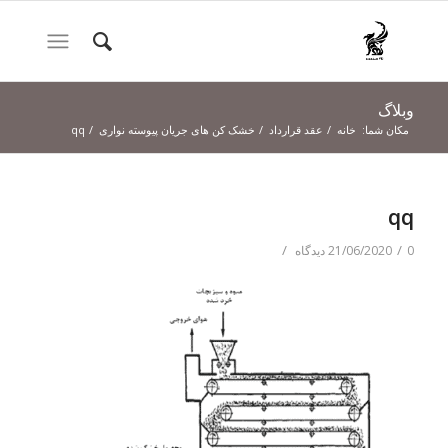
وبلاگ
مکان شما:
خانه
/
عقد قرارداد
/
خشک کن های جریان پیوسته نواری
/
qq
qq
/
/
0 دیدگاه
21/06/2020