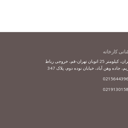
انی کارخانه
تهران، کیلومتر 25 اتوبان تهران-قم، خروجی رباط
یم، جاده وهن آباد، خیابان نوده دوم، پلاک 347
021564439
021913015