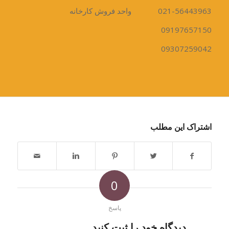
021-56443963 واحد فروش کارخانه
09197657150
09307259042
اشتراک این مطلب
0
پاسخ
دیدگاه خود را ثبت کنید