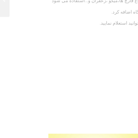
 قارچ ها،میگو ،زعفران و…استفاده می شود
ه اضافه کرد.
ید استعلام نمایید.