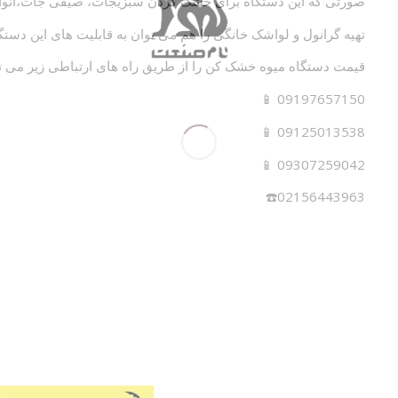
صورتی که این دستگاه برای خشک کردن سبزیجات، صیفی جات،انواع
تهیه گرانول و لواشک خانگی را هم می توان به قابلیت های این دستگا
قیمت دستگاه میوه خشک کن را از طریق راه های ارتباطی زیر می توان
09197657150 📱
09125013538 📱
09307259042 📱
02156443963☎️