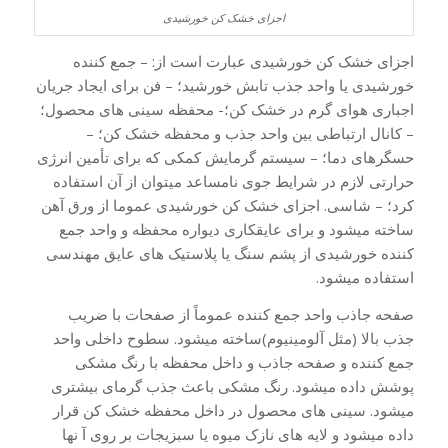
اجزای خشک کن خورشیدی
اجزای خشک کن خورشیدی عبارت است از: – جمع کننده
خورشیدی یا واحد جذب تابش خورشید؛ – فن برای ایجاد جریان
اجباری هوای گرم در خشک کن؛- محفظه سینی های محصول؛
– کانال ارتباطی بین واحد جذب و محفظه خشک کن؛ –
حسگرهای دما؛ – سیستم گرمایش کمکی که برای تأمین انرژی
حرارتی لازم در شرایط جوی نامساعد میتوان از آن استفاده
کرد؛ – شاسی. اجزای خشک کن خورشیدی عموما از ورق آهن
ساخته میشود و برای عایقکاری دیواره محفظه و واحد جمع
کننده خورشیدی از پشم سنگ یا پلاستیک های عایق مهندسی
استفاده میشود.
صفحه جاذب واحد جمع کننده عموماً از صفحات با ضریب
جذب بالا (مثل آلومینیوم)ساخته میشود. سطوح داخلی واحد
جمع کننده و صفحه جاذب و داخل محفظه با رنگ مشکی
پوشش داده میشود. رنگ مشکی باعث جذب گرمای بیشتری
میشود. سینی های محصول در داخل محفظه خشک کن قرار
داده میشود و لایه های نازک میوه یا سبزیجات بر روی آ نها