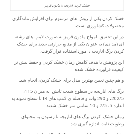
خشک کردن اناریجه با مادون قرمز
خشک کردن یکى از روش هاى مرسوم براى افزایش ماندگارى
محصولات کشاورزى است.
در این تحقیق، امواج مادون قرمز به صورت لامپ هاى رشته
اى (مدادى) به عنوان یکى از منابع حرارتى جدید براى خشک
کردن برگ اناریجه ، مورداستفاده قرار گرفت.
این پژوهش با هدف کاهش زمان خشک کردن و حفظ بیش تر
کیفیت فراورده خشک شده
و هم چنین تعیین بهترین مدل براى خشک کردن، انجام شد.
برگ هاى اناریجه در سطوح شدت تابش به میزان 115،
202/5، و 290 وات و فاصله ی لامپ های IR تا سطح نمونه به
اندازه 5، 7/5 و 10 سانتی متر خشک شدند
زمان خشک کردن برگ هاى اناریجه تا رسیدن به محتواى
رطوبت ثابت اندازه گیرى شد.