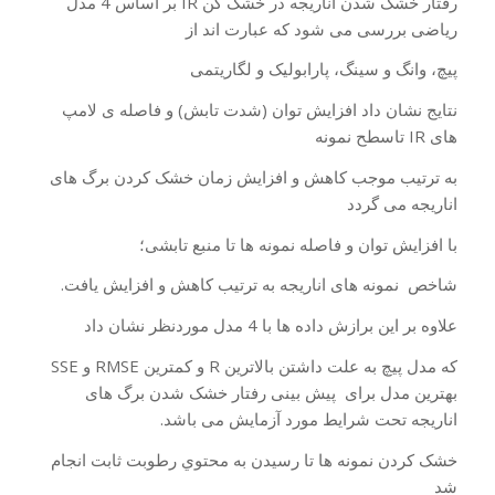
رفتار خشک شدن اناریجه در خشک کن IR بر اساس 4 مدل
ریاضی بررسی می شود که عبارت اند از
پیچ، وانگ و سینگ، پارابولیک و لگاریتمى
نتایج نشان داد افزایش توان (شدت تابش) و فاصله ی لامپ
های IR تاسطح نمونه
به ترتیب موجب کاهش و افزایش زمان خشک کردن برگ های
اناریجه می گردد
با افزایش توان و فاصله نمونه ها تا منبع تابشى؛
شاخص نمونه هاى اناریجه به ترتیب کاهش و افزایش یافت.
علاوه بر این برازش داده ها با 4 مدل موردنظر نشان داد
که مدل پیچ به علت داشتن بالاترین R و کمترین RMSE و SSE
بهترین مدل براى پیش بینى رفتار خشک شدن برگ هاى
اناریجه تحت شرایط مورد آزمایش مى باشد.
خشک کردن نمونه ها تا رسیدن به محتوي رطوبت ثابت انجام
شد