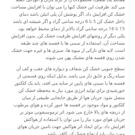
می کند. ظرفیت این خشک کنها را می توان با افزایش مساحت
خشک کن افزایش داد. اگر پوشش آن پلی اتیلن باشد دماي
داخل خشک کن 5 تا 8 درجه سانتی گراد و اگر شیشه اي باشد
15 تا 18 درجه سانتی گراد بالاتر از دماي محیط خواهد بود.
یکی دیگر از روشهاي افزایش ظرفیت خشک کن، بدون افزایش
مساحت آن، استفاده از سینی ها یا قفسه هاي چند طبقه
است. لایه هاي نازکی از میوه ها، سبزي ها و غیره جهت خشک
شدن روي قفسه هاي مشبک پهن می شوند.
سطح جنوبی خشک کن شفاف و دیواره هاي عقب و کف آن
سیاه رنگ و عایق دار می باشد. بدلیل اینکه روي قسمتی از
قفسه ها یا سینی هاي پایین تر سایه می افتد، باید یک کلکتور
خورشیدي براي تولید انرژي مورد نیاز به محفظه خشک کن
متصل شود. جریان هوا از طریق جابجایی طبیعی از میان
کلکتور و مواد موجود در قفسه ها عبور کرده و هواي مرطوب
از دریچه هاي بالا خارج می شود. اثر ترموسیفونی موثر بر
جریان هواي مورد نیاز را می توان با استفاده از هواکش
افزایش داد. براي ایجاد اثر هواکش جهت تامین جریان هواي
مورد نیاز، باید ارتفاع خشک کن کافی باشد.