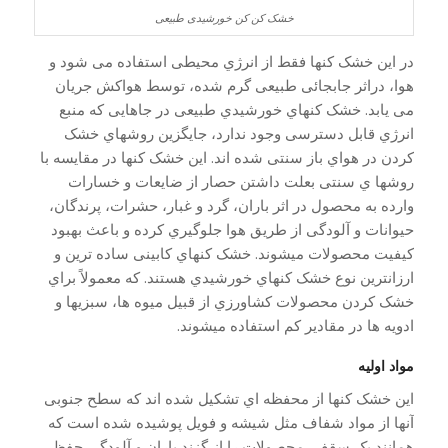
خشک کن کن خورشیدی طبیعی
در این خشک کنها فقط از انرژي محیطی استفاده می شود و
هوا، دراثر جابجائی طبیعی گرم شده، توسط هواکش جریان
می یابد. خشک کنهاي خورشیدي طبیعی در جاهایی که منبع
انرژي قابل دسترسی وجود ندارد، جایگزین روشهاي خشک
کردن در هواي باز سنتی شده اند. این خشک کنها در مقایسه با
روشها ي سنتی بعلت داشتن حصار از ضایعات و خسارات
وارده به محصول در اثر باران، گرد و غبار، حشرات، پرندگان،
حیوانات و آلودگی از طریق هوا جلوگیري کرده و باعث بهبود
کیفیت محصولات میشوند. خشک کنهاي کابینی ساده ترین و
ارزانترین نوع خشک کنهاي خورشیدي هستند. که معمولاً براي
خشک کردن محصولات کشاورزي از قبیل میوه ها، سبزیها و
ادویه ها در مقادیر کم استفاده میشوند.
مواد اولیه
این خشک کنها از محفظه اي تشکیل شده اند که سطح جنوبی
آنها از مواد شفاف مثل شیشه و فویل پوشیده شده است که
همانند یک سقف، محصولات را از گزند باران و آلودگی حفظ