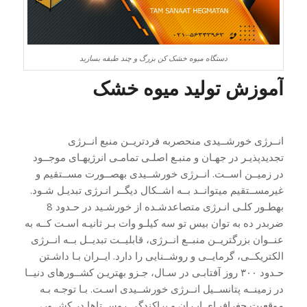
دستگاه میوه خشک کن بزرگ و چند طبقه بسازید
آموزش تولید میوه خشک
انــرژی خورشــیدی منحصربه فردتریــن منبع انــرژی
تجدیدپذیـر در جهـان و منبـع اصلـی تمامـی انرژیهـای موجــود
در زمیــن اســت. انــرژی خورشــیدی بهصــورت مســتقیم و
غیرمســتقیم میتوانــد بــه اشــکال دیگــر انـرژی تبدیـل شـود.
بهطـور کلـی انـرژی متصاعدشـده از خورشـید در حـدود 8
ضربدر ده به توان بیس تو سه کیلـو وات بـر ثانیـه اسـت کــه به
عنــوان بزرگتریــن منبــع انــرژی، قابلیــت تبدیــل بــه انــرژی
الکتریکــی، گرمایــی و روشــنایی را دارد. ایــران بـا داشـتن
حـدود ۳۰۰ روز آفتابـی در سـال، جـزو بهتریـن کشــورهای دنیــا
در زمینــه پتانســیل انــرژی خورشــیدی اسـت. بـا توجـه بـه
موقعیت جغرافیـای ایـران و پراکندگی روســتاها در کشــور،