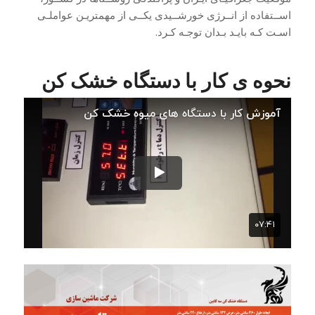
اســتفاده از انــرژی خورشــیدی یکــی از مهمتریـن عواملـی
اسـت کـه بایـد بـدان توجـه کـرد.
نحوه ی کار با دستگاه خشک کن