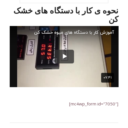
نحوه ی کار با دستگاه های خشک
کن
[mc4wp_form id=”7050″]