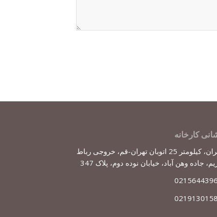
انی کارخانه
تهران، کیلومتر 25 اتوبان تهران-قم، خروجی رباط
یم، جاده وهن آباد، خیابان نوده دوم، پلاک 347
021564439
021913015